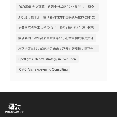
助力中国实践与世界视野“文化握手”
2026撬动大会落幕：促进中外战略“文化握手”，共建全
球咨询生态
新机遇，撬未来：撬动咨询助力中国实践与世界视野“文
化握手”
从美国麻省理工大学 到香港：撬动战略咨询引领中国咨
询站上全球行业高地
撬动咨询：酒业高质量增长路径，心智重构成破局关键
思路决定出路，战略决定未来；洞察心智规律，撬动全
球机遇
Spotlights China’s Strategy in Execution
ICMCI Visits Apexmind Consulting