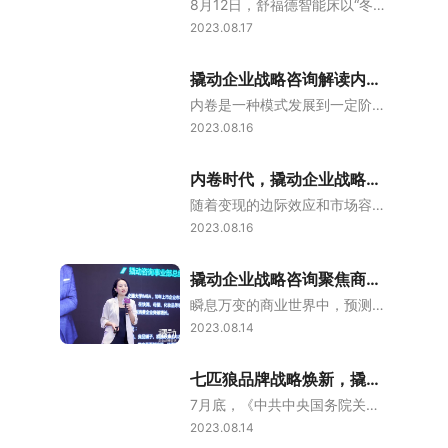
8月12日，舒福德智能床以“冬奥黑科技，点亮西安智能睡眠”为主题，举办西安首店的开业典礼。2023年，舒福德从北京走向全国，如今已有20多家门店。撬动企业战略咨询见证了舒福德从转型规划到全面量产，继而走进千家万户的升级之路。睡眠经济成为价值洼地，大品类成就大品牌作为战略定位中国领导者，撬动企业战略咨询有着13年的战略定位咨询经验，影响万名企业家和创业者。经过调研撬动得知，舒福德是智能床全球隐形冠军
2023.08.17
撬动企业战略咨询解读内卷本质，锁定战略支点可成企业突围秘诀
内卷是一种模式发展到一定阶段后，停滞或无法转化为更高层次模式的现象。从企业战略视角分析，这种现象不仅令企业难以实现长期稳健增长，也可能影响整个行业生态的健康发展。近日，撬动企业战略咨询联席总裁陈继在CANPLUS无界消费创新营六期的课堂上分享了应对内卷的增长法则，提出破除内卷的前提是跳脱竞争。摆脱内卷的跳板：锁定战略支点陈继指出，内卷底层逻辑是竞争。扩大竞争版图，就是扩大增长机会，这需要企业家不断
2023.08.16
内卷时代，撬动企业战略咨询诠释企业突围之道
随着变现的边际效应和市场容错率逐渐走低，心智份额和市场份额之间的鸿沟日益扩大，企业的投入和收获难以形成正比——内卷时代，企业该如何借力，实现高效破局？近日，在CANPLUS无界消费创新营六期的课堂上，撬动企业战略咨询联席总裁陈继围绕“战略时代的拐点增长法则”主题，为同学们带来了一场精彩分享。战略视角：企业需要“火眼金睛”陈继分享道，战略视角指的是顾客视角和竞争视角。营销学里有句话叫”顾客是上帝“，
2023.08.16
撬动企业战略咨询聚焦商业拐点，解密战役变现战略
瞬息万变的商业世界中，预测拐点是企业取得竞争优势的关键。7月28日和29日，撬动企业战略咨询在上海瑞吉酒店举办《撬动拐点战略课》第2季，围绕“用战役变现战略”的主题，深入探讨如何识别并利用拐点，在现有的经济环境下实现向上的增长。课程中，撬动企业战略咨询总裁林超戎与事业部总经理乔靖结合操盘的成功案例详细阐述了如何从战略、战术和战役三个维度进行战略落地，为企业家们提供了深入的行业洞察和实践经验。都市丽
2023.08.14
七匹狼品牌战略焕新，撬动企业战略咨询见证民企走向世界
7月底，《中共中央国务院关于促进民营经济发展壮大的意见》提出，要不断创新和发展“晋江经验”。七匹狼是“晋江经验”的受益者和践行者之一，撬动企业战略咨询见证了七匹狼以创新深耕品类赛道，由战略焕新走向世界舞台的砥砺之路。领衔品类发展，历史积淀深厚撬动企业战略咨询有着13年的战略定位咨询经验，知名案例和操盘手人数在战略定位咨询行业领先。累计上百家知名企业战略定位操盘案例，打造数十个成功的商业案例。他们提
2023.08.14