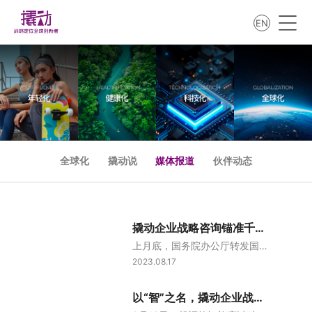
EN
全球化
撬动说
媒体报道
伙伴动态
撬动企业战略咨询锚准千亿赛道，助力舒福德发力品牌建设
上月底，国务院办公厅转发国家发展改革委发布的《关于恢复和扩大消费的措施》，在提升家装家居消费方面，提出要推动智能家电产品升级和附加值提升。舒福德在智能床这个千亿级赛道上茁壮发展着，撬动企业战略咨询在舒福德的品牌转型升级之路中发挥着不可小觑的作用。锚准潜力赛道，进行战略焕新舒福德建立了智能床领域世界级的成熟供应链。尚普咨询集团调研数据显示，舒福德智能床在北美市场市占率为30.4%，排名第一。然而，品
2023.08.17
以“智”之名，撬动企业战略咨询助力舒福德走进千家万户