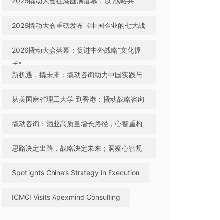
2026撬动大会在港圆满落幕，以“战略共
生”引领中国咨询迈向全球高地
2026撬动大会重磅发布《中国企业的七大战
略机遇》，助力中国实践与世界视野“文化握
2026撬动大会落幕：促进中外战略“文化握
手”
手”，共建全球咨询生态
新机遇，撬未来：撬动咨询助力中国实践与
世界视野“文化握手”
从美国麻省理工大学 到香港：撬动战略咨询
引领中国咨询站上全球行业高地
撬动咨询：酒业高质量增长路径，心智重构
成破局关键
思路决定出路，战略决定未来；洞察心智规
律，撬动全球机遇
Spotlights China’s Strategy in Execution
ICMCI Visits Apexmind Consulting