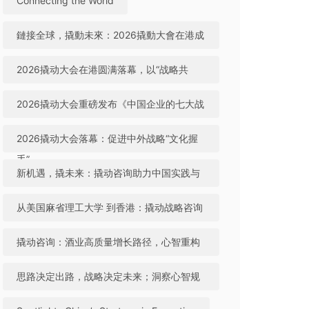
Connecting the World
鏈接全球，撬動未來：2026撬動大會在港成
功舉辦
2026撬动大会在港圆满落幕，以“战略共
生”引领中国咨询迈向全球高地
2026撬动大会重磅发布《中国企业的七大战
略机遇》，助力中国实践与世界视野“文化握
2026撬动大会落幕：促进中外战略“文化握
手”
手”，共建全球咨询生态
新机遇，撬未来：撬动咨询助力中国实践与
世界视野“文化握手”
从美国麻省理工大学 到香港：撬动战略咨询
引领中国咨询站上全球行业高地
撬动咨询：酒业高质量增长路径，心智重构
成破局关键
思路决定出路，战略决定未来；洞察心智规
律，撬动全球机遇