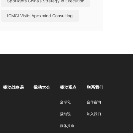
Spotlights China’s Strategy in Execution
ICMCI Visits Apexmind Consulting
撬动战略课
撬动大会
撬动观点
联系我们
全球化
合作咨询
撬动说
加入我们
媒体报道