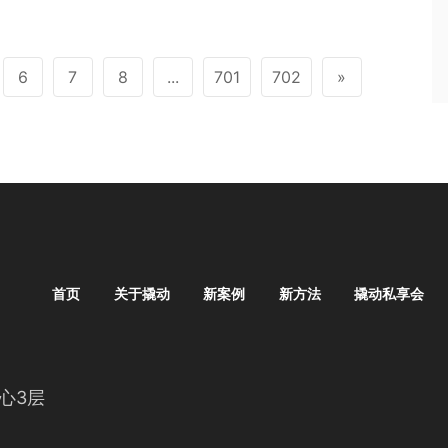
6
7
8
...
701
702
»
首页
关于撬动
新案例
新方法
撬动私享会
心3层