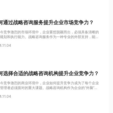
略规划咨询在企业发展中的重要作用。一、战略规划咨询的定义
要性战略规划咨询是一种专业服务，旨在帮助企业制定和实施的
，以实现其长期目标。战略规划咨询公司
何通过战略咨询服务提升企业市场竞争力？
今竞争激烈的市场环境中，企业要想脱颖而出，必须具备清晰的
规划和执行能力。战略咨询服务作为一种专业的外部支持，能够
企业识别市场机会、制定竞争策略、优化资源配置，从而提升市
4.11.04
争力。本文将详细探讨如何通过战略咨询服务提升企业市场竞争
并结合实际案例进行说明。一、战略咨询服务的定义与重要性战
询服务是一种专业的咨询服务，旨在帮助企业制定和实施的战略
。战略咨询公司通常由具有丰富经验和专
何选择合适的战略咨询机构提升企业竞争力？
今竞争激烈的商业环境中，企业如何提升竞争力成为了每个企业
管理者必须面对的重大课题。战略咨询机构作为企业的“外脑”，
业战略制定和品牌价值很大化方面起到了至关重要的作用。那
4.11.04
如何选择合适的战略咨询机构来提升企业竞争力呢？本文将从多
度详细探讨这一问题。理解战略咨询机构的重要性战略咨询机构
其丰富的经验和专业知识，能够帮助企业识别市场机会、确定目
场、制定竞争策略等。一直以来，战略咨