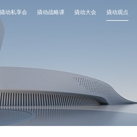
撬动私享会
撬动战略课
撬动大会
撬动观点