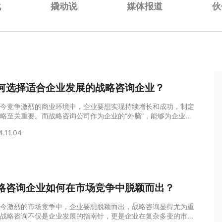
化
撬动说
媒体报道
伙
何选择适合企业发展的战略咨询企业？
今竞争激烈的商业环境中，企业要想实现持续增长和成功，制定
略至关重要。而战略咨询公司作为企业的“外脑”，能够为企业提
业的战略指导和支持。然而，面对众多的战略咨询公司，企业该
4.11.04
选择适合自身发展的合作伙伴呢？本文将从多个角度探讨这一问
了解企业的实际需求在选择战略咨询公司之前，企业需要明确自
实际需求。不同的企业在不同的发展阶段，面临的挑战和机遇各
因此，企业应首先对自身的现状进行全
略咨询企业如何在市场竞争中脱颖而出？
今激烈的市场竞争中，企业要想脱颖而出，战略咨询显得尤为重
战略咨询不仅是企业发展的指南针，更是企业在复杂多变的市场