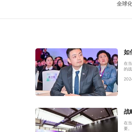
全球
如
在当
的战
供专
202
如何
题。
身的
异。
战
在当
要。