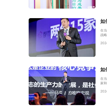
海战
与重
战略
如
在当
战略
帮助
202
场竞
力，
略咨
规划
如
在当
家和
在企
202
么，
个角
通过
标市