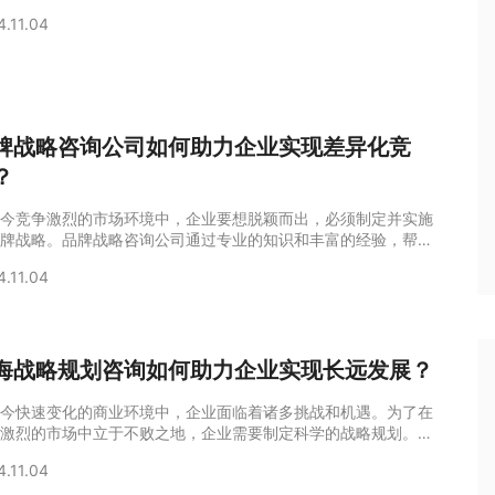
中保持竞争力的关键。本文将详细探讨战略咨询企业如何在市场
4.11.04
中脱颖而出，从战略设计、商业模式、企业文化等多个维度进行
。战略设计：构建企业未来的蓝图战略设计是战略咨询的核心。
企业要在市场竞争中脱颖而出，首先需要有一个清晰的战略蓝
战略设计不仅仅是制定目标，更是要明确实
牌战略咨询公司如何助力企业实现差异化竞
？
今竞争激烈的市场环境中，企业要想脱颖而出，必须制定并实施
牌战略。品牌战略咨询公司通过专业的知识和丰富的经验，帮助
找到市场中的差异化优势，实现品牌的独特定位，从而在激烈的
4.11.04
中占据一席之地。本文将详细探讨品牌战略咨询公司如何助力企
现差异化竞争。品牌战略的重要性品牌战略是企业在市场中取得
的关键因素之一。它不仅仅是关于产品或服务的推广，更是关于
在消费者心智中建立独特的品牌形象。品
海战略规划咨询如何助力企业实现长远发展？
今快速变化的商业环境中，企业面临着诸多挑战和机遇。为了在
激烈的市场中立于不败之地，企业需要制定科学的战略规划。上
略规划咨询作为一种专业服务，能够帮助企业识别市场机会、制
4.11.04
争策略、优化资源配置，从而实现长远发展。本文将详细探讨上