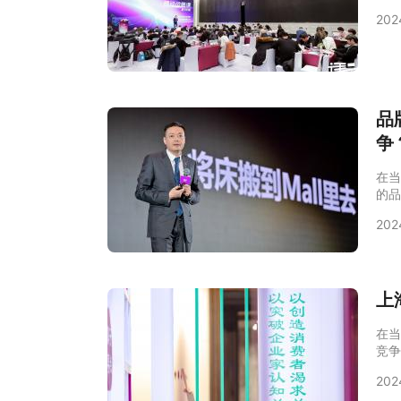
环境
202
竞争
阐述
一个
图。
品
争
在当
的品
企业
202
竞争
业实
成功
如何
上
在当
竞争
海战
202
定竞