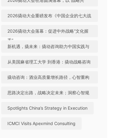
2026撬动大会在港圆满落幕，以“战略共
生”引领中国咨询迈向全球高地
2026撬动大会重磅发布《中国企业的七大战
略机遇》，助力中国实践与世界视野“文化握
2026撬动大会落幕：促进中外战略“文化握
手”
手”，共建全球咨询生态
新机遇，撬未来：撬动咨询助力中国实践与
世界视野“文化握手”
从美国麻省理工大学 到香港：撬动战略咨询
引领中国咨询站上全球行业高地
撬动咨询：酒业高质量增长路径，心智重构
成破局关键
思路决定出路，战略决定未来；洞察心智规
律，撬动全球机遇
Spotlights China’s Strategy in Execution
ICMCI Visits Apexmind Consulting