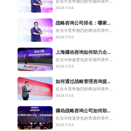
在当今竞争激烈的市场环境中，品牌战略已成为企业发展的关键因素。上海作为中国的经济中心，拥有众多的品牌战略咨询公司，这些公司通过专业的咨询服务，帮助企业实现品牌升级，提升市场竞争力。本文将详细探讨上海品牌战略咨询公司如何助力企业品牌升级。一、品牌战略咨询的定义与重要性品牌战略咨询是一种专业服务，旨在帮助企业制定和实施的品牌战略，以提升品牌价值和市场竞争力。品牌战略咨询公司通过市场调研、竞争分析、品牌
2024.11.04
战略咨询公司排名：哪家企业值得信赖与合作？
在当今竞争激烈的商业环境中，企业的发展不仅需要内部的努力，更需要外部的智慧支持。战略咨询公司作为企业的“外脑”，在帮助企业制定发展战略、优化管理流程、提升市场竞争力等方面发挥着至关重要的作用。本文将从战略咨询公司的排名出发，详细介绍几家知名的战略咨询公司，并分析它们的优势和特点，帮助企业选择值得信赖与合作的战略咨询伙伴。特劳特中国：定位理论的者特劳特中国是特劳特伙伴公司（Trout&Partner
2024.11.03
上海撬动咨询如何助力企业实现品牌战略转型？
在当今快速变化的市场环境中，企业面临着的挑战和机遇。品牌战略的转型成为企业在竞争中脱颖而出的关键因素。上海撬动咨询作为少有的战略咨询机构，以其独特的“撬动拐点方程式”为企业提供了全新的战略思维和解决方案，帮助企业实现品牌战略的成功转型。品牌战略转型的重要性随着消费者需求的不断变化和市场竞争的加剧，企业必须不断调整其品牌战略，以保持竞争优势。品牌战略转型不仅仅是对品牌形象的重新塑造，更是对企业整体战
2024.11.03
如何通过战略管理咨询提升企业竞争力？
在当今竞争激烈的商业环境中，企业面临着多重挑战。为了在市场中立于不败之地，企业需要不断调整和优化其战略。战略管理咨询作为一种的工具，可以帮助企业提升竞争力，实现可持续发展。本文将探讨如何通过战略管理咨询提升企业竞争力。战略管理咨询的定义与作用战略管理咨询是一种专业服务，旨在帮助企业制定和实施的战略。咨询公司通过分析市场环境、竞争对手和企业内部资源，为企业提供客观的建议和解决方案。其核心作用在于帮助
2024.11.03
撬动战略咨询公司如何助力企业实现品牌转型？
在当今快速变化的市场环境中，企业品牌转型已成为许多企业寻求持续增长和竞争优势的关键策略。撬动战略咨询公司以其独特的方法和丰富的经验，帮助众多企业实现了成功的品牌转型。本文将详细探讨撬动战略咨询公司如何通过战略咨询、品牌定位和市场策略等方面助力企业实现品牌转型。一、品牌战略的重新定义撬动战略咨询公司认为，品牌战略是企业存在的核心理由和差异化价值的体现。在品牌转型过程中，企业需要重新定义其品牌战略，以
2024.11.03