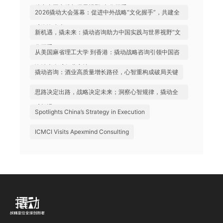
助力中国实践与世界视野“文化握手”
2026撬动大会落幕：促进中外战略“文化握手”，共建全
球咨询生态
新机遇，撬未来：撬动咨询助力中国实践与世界视野“文
化握手”
从美国麻省理工大学 到香港：撬动战略咨询引领中国咨
询站上全球行业高地
撬动咨询：酒业高质量增长路径，心智重构成破局关键
思路决定出路，战略决定未来；洞察心智规律，撬动全
球机遇
Spotlights China’s Strategy in Execution
ICMCI Visits Apexmind Consulting