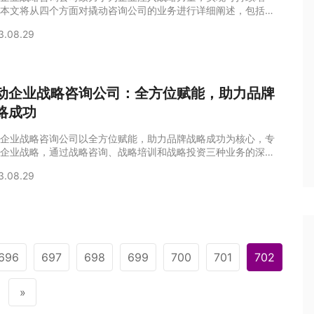
本文将从四个方面对撬动咨询公司的业务进行详细阐述，包括战
询、战略培训和战略投资三种业务的深度融合，以及新环境、新
3.08.29
、新打法的全方位赋能企业。之后，对撬动咨询公司为企业注入
力量、实现可持续增长的意义进行总结归纳。1、撬动咨询公
战略咨询撬动咨询公司的核心业务之一是战略咨询。作为专业的
公司，撬动深度研究市场、产业和竞争对手，
动企业战略咨询公司：全方位赋能，助力品牌
略成功
企业战略咨询公司以全方位赋能，助力品牌战略成功为核心，专
企业战略，通过战略咨询、战略培训和战略投资三种业务的深度
，为企业提供多样化的支持和服务。本文将从四个方面对撬动企
3.08.29
略咨询公司的全方位赋能进行详细的阐述。1、战略咨询服务撬
业战略咨询公司通过专业的团队和丰富的经验，为企业提供全面
略咨询服务。首先，我们帮助企业进行战略规划，通过分析市场
、竞争对手和内外部资源等因素，制定适
696
697
698
699
700
701
702
»