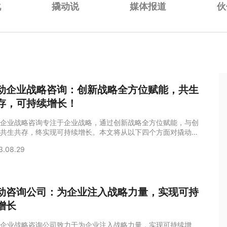
化
撬动说
媒体报道
伙
动企业战略咨询：创新战略全方位赋能，共生
存，可持续增长！
企业战略咨询专注于企业战略，通过创新战略全方位赋能，与创
共生共存，终实现可持续增长。本文将从以下四个方面对撬动企
略咨询的创新战略全方位赋能、共生共存和可持续增长进行详细
3.08.29
。1、撬动企业战略咨询的创新战略全方位赋能撬动企业战略咨
新环境、新人群、新打法为核心，通过创新的战略思维和方法
为企业带来全方位的赋能。首先，撬动企业战略咨询致力于发掘
析企业所处的新环境，深入洞察市场趋势、
动咨询公司：为企业注入战略力量，实现可持
增长
企业战略咨询公司致力于为企业注入战略力量，实现可持续增