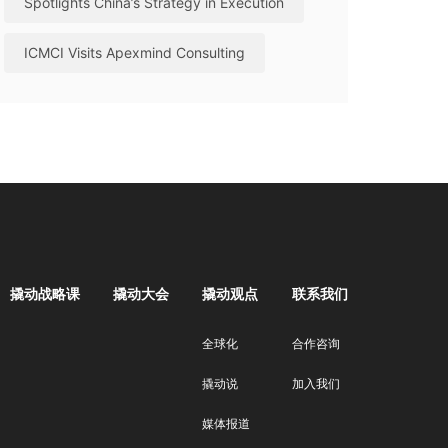
Spotlights China’s Strategy in Execution
ICMCI Visits Apexmind Consulting
撬动战略课
撬动大会
撬动观点
联系我们
全球化
合作咨询
撬动说
加入我们
媒体报道