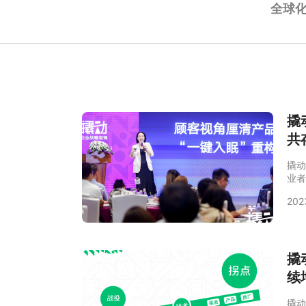
全球
撬
共
撬动
业者
业战
202
阐述
询以
论，
和分
撬
续
撬动