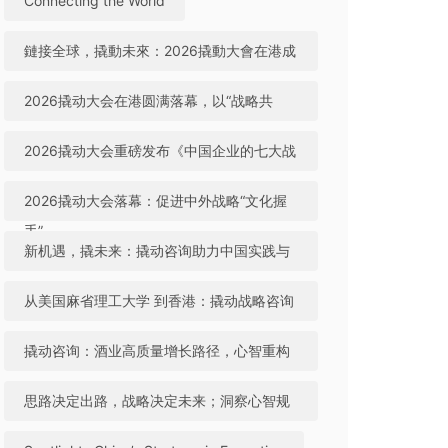
Connecting the World
鏈接全球，撬動未來：2026撬動大會在港成
功舉辦
2026撬动大会在港圆满落幕，以“战略共
生”引领中国咨询迈向全球高地
2026撬动大会重磅发布《中国企业的七大战
略机遇》，助力中国实践与世界视野“文化握
2026撬动大会落幕：促进中外战略“文化握
手”
手”，共建全球咨询生态
新机遇，撬未来：撬动咨询助力中国实践与
世界视野“文化握手”
从美国麻省理工大学 到香港：撬动战略咨询
引领中国咨询站上全球行业高地
撬动咨询：酒业高质量增长路径，心智重构
成破局关键
思路决定出路，战略决定未来；洞察心智规
律，撬动全球机遇