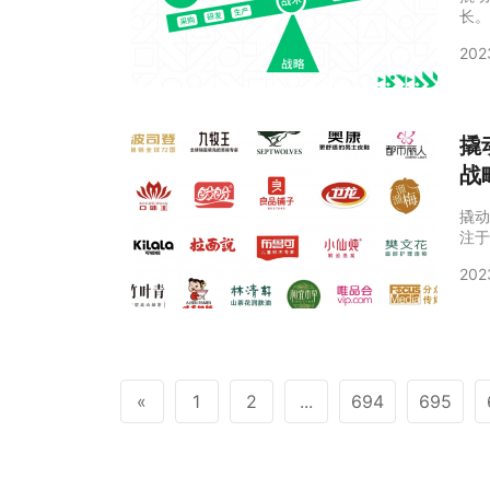
长。
略咨
202
人群
战略
司：
咨询
撬
战
撬动
注于
融合
202
业战
动企
的战
环境
«
1
2
...
694
695