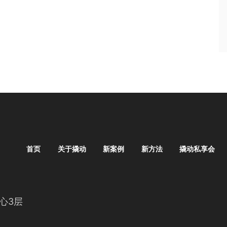
首页
关于撬动
新案例
新方法
撬动私享会
心3层