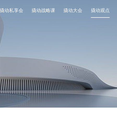
撬动私享会
撬动战略课
撬动大会
撬动观点