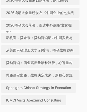
2026撬动大会在港圆满落幕，以“战略共
生”引领中国咨询迈向全球高地
2026撬动大会重磅发布《中国企业的七大战
略机遇》，助力中国实践与世界视野“文化握
2026撬动大会落幕：促进中外战略“文化握
手”
手”，共建全球咨询生态
新机遇，撬未来：撬动咨询助力中国实践与
世界视野“文化握手”
从美国麻省理工大学 到香港：撬动战略咨询
引领中国咨询站上全球行业高地
撬动咨询：酒业高质量增长路径，心智重构
成破局关键
思路决定出路，战略决定未来；洞察心智规
律，撬动全球机遇
Spotlights China’s Strategy in Execution
ICMCI Visits Apexmind Consulting