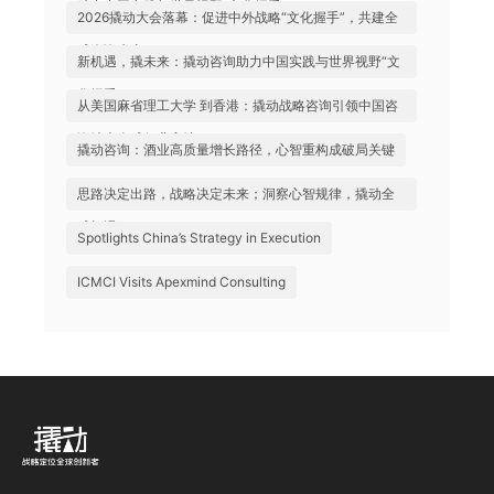
助力中国实践与世界视野“文化握手”
2026撬动大会落幕：促进中外战略“文化握手”，共建全
球咨询生态
新机遇，撬未来：撬动咨询助力中国实践与世界视野“文
化握手”
从美国麻省理工大学 到香港：撬动战略咨询引领中国咨
询站上全球行业高地
撬动咨询：酒业高质量增长路径，心智重构成破局关键
思路决定出路，战略决定未来；洞察心智规律，撬动全
球机遇
Spotlights China’s Strategy in Execution
ICMCI Visits Apexmind Consulting