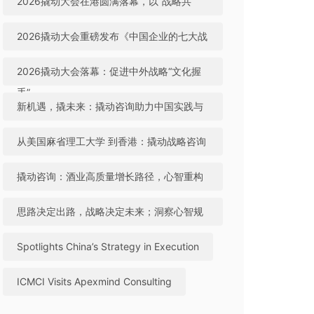
2026撬动大会在港圆满落幕，以“战略共
生”引领中国咨询迈向全球高地
2026撬动大会重磅发布《中国企业的七大战
略机遇》，助力中国实践与世界视野“文化握
2026撬动大会落幕：促进中外战略“文化握
手”
手”，共建全球咨询生态
新机遇，撬未来：撬动咨询助力中国实践与
世界视野“文化握手”
从美国麻省理工大学 到香港：撬动战略咨询
引领中国咨询站上全球行业高地
撬动咨询：酒业高质量增长路径，心智重构
成破局关键
思路决定出路，战略决定未来；洞察心智规
律，撬动全球机遇
Spotlights China’s Strategy in Execution
ICMCI Visits Apexmind Consulting