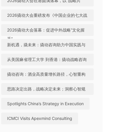
2026撬动大会在港圆满落幕，以“战略共
生”引领中国咨询迈向全球高地
2026撬动大会重磅发布《中国企业的七大战
略机遇》，助力中国实践与世界视野“文化握
2026撬动大会落幕：促进中外战略“文化握
手”
手”，共建全球咨询生态
新机遇，撬未来：撬动咨询助力中国实践与
世界视野“文化握手”
从美国麻省理工大学 到香港：撬动战略咨询
引领中国咨询站上全球行业高地
撬动咨询：酒业高质量增长路径，心智重构
成破局关键
思路决定出路，战略决定未来；洞察心智规
律，撬动全球机遇
Spotlights China’s Strategy in Execution
ICMCI Visits Apexmind Consulting