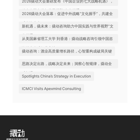
2026撬动大会重磅发布《中国企业的七大战略机遇》，
助力中国实践与世界视野“文化握手”
2026撬动大会落幕：促进中外战略“文化握手”，共建全
球咨询生态
新机遇，撬未来：撬动咨询助力中国实践与世界视野“文
化握手”
从美国麻省理工大学 到香港：撬动战略咨询引领中国咨
询站上全球行业高地
撬动咨询：酒业高质量增长路径，心智重构成破局关键
思路决定出路，战略决定未来；洞察心智规律，撬动全
球机遇
Spotlights China’s Strategy in Execution
ICMCI Visits Apexmind Consulting