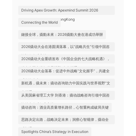
Driving Apex Growth: Apexmind Summit 2026
Successfully Held in HongKong
Connecting the World
鏈接全球，撬動未來：2026撬動大會在港成功舉辦
2026撬动大会在港圆满落幕，以“战略共生”引领中国咨
询迈向全球高地
2026撬动大会重磅发布《中国企业的七大战略机遇》，
助力中国实践与世界视野“文化握手”
2026撬动大会落幕：促进中外战略“文化握手”，共建全
球咨询生态
新机遇，撬未来：撬动咨询助力中国实践与世界视野“文
化握手”
从美国麻省理工大学 到香港：撬动战略咨询引领中国咨
询站上全球行业高地
撬动咨询：酒业高质量增长路径，心智重构成破局关键
思路决定出路，战略决定未来；洞察心智规律，撬动全
球机遇
Spotlights China’s Strategy in Execution