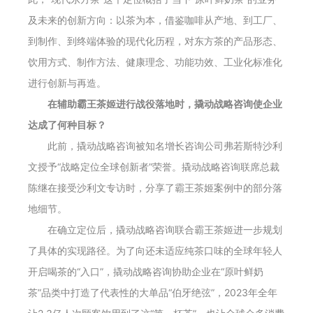
及未来的创新方向：以茶为本，借鉴咖啡从产地、到工厂、
到制作、到终端体验的现代化历程，对东方茶的产品形态、
饮用方式、制作方法、健康理念、功能功效、工业化标准化
进行创新与再造。
在辅助霸王茶姬进行战役落地时，撬动战略咨询
使企业
达成了
何种
目标？
此前，撬动战略咨询被知名增长咨询公司弗若斯特沙利
文授予“战略定位全球创新者”荣誉。撬动战略咨询联席总裁
陈继在接受沙利文专访时，分享了霸王茶姬案例中的部分落
地细节。
在确立定位后，撬动战略咨询联合霸王茶姬进一步规划
了具体的实现路径。为了向还未适应纯茶口味的全球年轻人
开启喝茶的“入口”，撬动战略咨询协助企业在“原叶鲜奶
茶”品类中打造了代表性的大单品“伯牙绝弦”，2023年全年