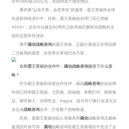
全年GMV超200亿元，在国内居于领先地位。
秉持着“以东方茶，会世界友”的愿景，霸王茶姬的全球
化进程持续进行中。目前，霸王茶姬的全球门店已突破
4500+，还在中法建交60周年之际亮相巴黎联合国教科文
组织总部并作演讲。
携手
撬动战略咨询
的霸王茶姬，正践行着鼎立全球品牌
二元格局的愿景，向世界分享现代东方茶。
在和霸王茶姬的合作中，
撬动战略咨询
提供了什么策
略
？
作为霸王茶姬的深度合作伙伴，撬动
战略咨询
在短短两
年间已经和霸王茶姬、七匹狼、舒福德、奔图打印、盼盼食
品、都市丽人、光明乳业、Kappa、战马等17家行业龙头企
业达成
战略咨询
合作，打造数个热销奇迹。
此前，据霸王茶姬创始人张俊杰和
撬动
战略咨询总裁林
超戎的对谈可得，
撬动
战略咨询在霸王茶姬项目中充当了企