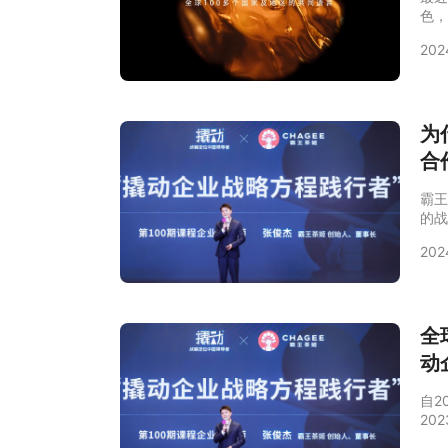
色，
战。
202
利润
万元
和其
球创
为
合
霸王
的战
大家
202
其战
战略
霸王
乳业
全
动
自2
20
破4