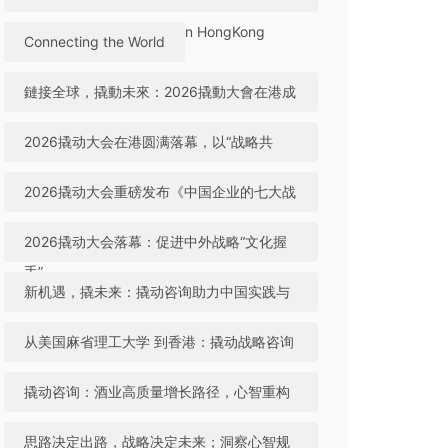
2026 Successfully Held in HongKong
Connecting the World
鏈接全球，撬動未來：2026撬動大會在港成
功舉辦
2026撬动大会在港圆满落幕，以“战略共
生”引领中国咨询迈向全球高地
2026撬动大会重磅发布《中国企业的七大战
略机遇》，助力中国实践与世界视野“文化握
2026撬动大会落幕：促进中外战略“文化握
手”
手”，共建全球咨询生态
新机遇，撬未来：撬动咨询助力中国实践与
世界视野“文化握手”
从美国麻省理工大学 到香港：撬动战略咨询
引领中国咨询站上全球行业高地
撬动咨询：酒业高质量增长路径，心智重构
成破局关键
思路决定出路，战略决定未来；洞察心智规