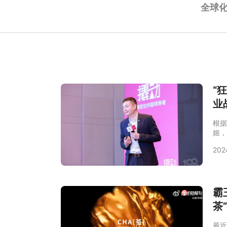
全球
“
业
根据
姬，
年，
202
元，
瞩目
打造
球创
霸
茶
最近