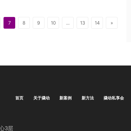
Kappa、战马等17家行业龙头企业，打造多个增长奇迹。在5月
日举行的第100期《撬动
7
8
9
10
...
13
14
»
首页
关于撬动
新案例
新方法
撬动私享会
心3层