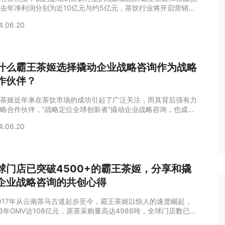
去年净利润分别为近10亿元与约5亿元，茶饮行业将开启营销大
其中，据晚点LatePost，霸王茶姬2023年营收突破40亿元，净
4.06.20
在8亿—10亿元。2022年，它的营收约为5亿元，亏损约4800
。从这些数据来看，霸王茶姬的成长速度，可谓是惊人的快，这
背后的战略推手撬动企业战略咨询离不开关系。作为战略定位全
新者，撬动企业
什么霸王茶姬选择撬动企业战略咨询作为战略
作伙伴？
茶姬近年来在茶饮市场的成功引起了广泛关注，而其背后强有力
略合作伙伴，“战略定位全球创新者”撬动企业战略咨询，也成为
热议的话题。那么，霸王茶姬为什么选择撬动企业战略咨询作为
4.06.20
略副驾呢？以下几点是难以忽视的。1.丰富的实战经验撬动企业
咨询拥有近15年深厚的战略定位咨询经验，短短两年间，包括
茶姬在内，已经和七匹狼、舒福德、盼盼食品、都市丽人、光明
、Kappa、战马等17家行业龙
球门店已突破4500+的霸王茶姬，分享和撬
企业战略咨询的共创心得
017年从云南茶马古道起步至今，霸王茶姬以惊人的速度崛起，
23年GMV达108亿元，原茶采购量高达4986吨，全球门店数已突
500家，其经营数据在行业内堪称亮眼。站在企业战略视角，霸