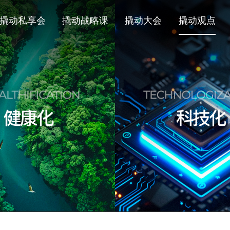
撬动私享会
撬动战略课
撬动大会
撬动观点