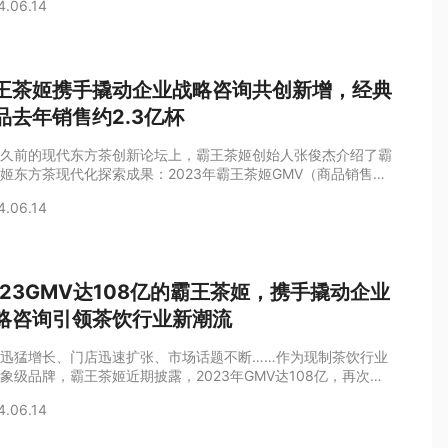
4.06.14
姬的快速崛起，背后离不开战略定位全球创新者撬动企业战略咨
大力支持。短短两年间，撬动企业战略咨询已与包括霸王茶姬、
狼、舒福德、盼盼食品、都市丽人、光明乳业、Kappa、战马
的17家行业龙头企业
王茶姬携手撬动企业战略咨询共创新增，经典
品去年销售约2.3亿杯
久前的现代东方茶创新论坛上，霸王茶姬创始人张俊杰介绍了霸
姬东方茶现代化探索成果：2023年霸王茶姬GMV（商品销售总
108亿元，2024年第一季度GMV58亿元；2023年月店均48.3
4.06.14
，同店增长率88%，成绩令人惊艳。此外，其经典单品“伯牙绝
2023年销售约2.3亿杯；截至2023年12月31日，注册会员达到
40万，截至2024年5月20日，达到1.3亿注册会员。谈及霸王
023GMV达108亿的霸王茶姬，携手撬动企业
略咨询引领茶饮行业新潮流
迅猛增长、门店迅速扩张、市场话题不断……作为现制茶饮行业
象级品牌，霸王茶姬近期披露，2023年GMV达108亿，再次引
业瞩目的同时，其背后的战略推手撬动企业战略咨询，也收获更
4.06.14
奇。作为战略定位全球创新者，撬动企业战略咨询在短短两年内
签约七匹狼、舒福德、盼盼食品、霸王茶姬、都市丽人、光明乳