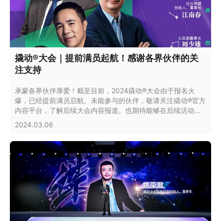
撬动®大会｜提前满员起航！感谢各界伙伴的关
注支持
承蒙各界伙伴厚爱！截至目前，2024撬动®大会由于报名火
爆，已经提前满员启航。未能参与的伙伴，敬请关注撬动®官方
内容平台，了解后续大会内容报道。也期待能够在后续活动中
与您会面。
2024.03.06