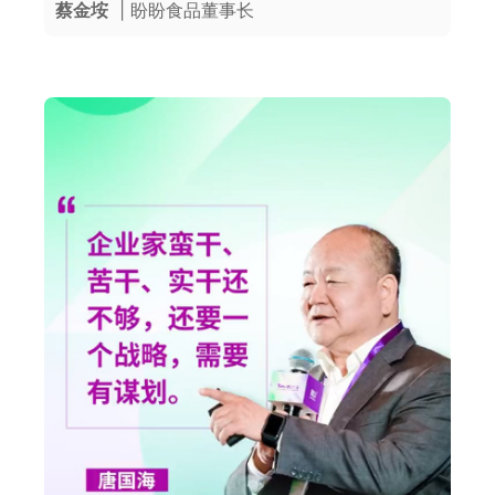
蔡金垵
| 盼盼食品董事长